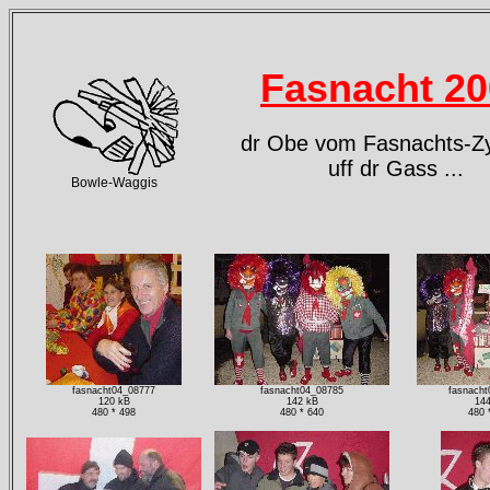
Fasnacht 20
dr Obe vom Fasnachts-Zy
uff dr Gass ...
Bowle-Waggis
fasnacht04_08777
fasnacht04_08785
fasnacht
120 kB
142 kB
144
480 * 498
480 * 640
480 