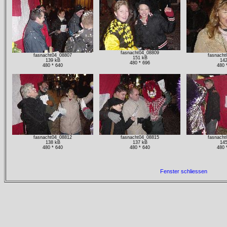
fasnacht04_08809
fasnacht04_08807
fasnacht
151 kB
139 kB
142
480 * 696
480 * 640
480 
fasnacht04_08812
fasnacht04_08815
fasnacht
138 kB
137 kB
145
480 * 640
480 * 640
480 
Fenster schliessen