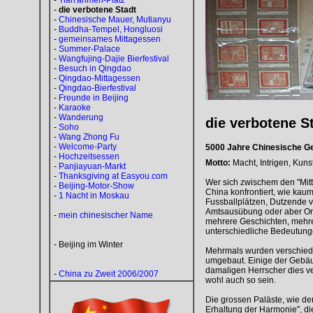
-
Tian'anmen-Platz
-
die verbotene Stadt
-
Chinesische Mauer, Mutianyu
-
Buddha-Tempel, Hongluosi
-
gemeinsames Mittagessen
-
Summer-Palace
-
Wangfujing-Dajie Bierfestival
-
Besuch in Qingdao
-
Qingdao-Mittagessen
-
Qingdao-Bierfestival
-
Freunde in Beijing
-
Karaoke
-
Wanderung
die verbotene St
-
Soho
-
Wang Zhong Fu
-
Welcome-Party
5000 Jahre Chinesische Ges
-
Hochzeitsessen
Motto:
Macht, Intrigen, Kuns
-
Panjiayuan-Markt
-
Thanksgiving at Easyou.com
Wer sich zwischem den "Mitt
-
Beijing-Motor-Show
China konfrontiert, wie kau
-
1 Nacht in Moskau
Fussballplätzen, Dutzende 
Amtsausübung oder aber Orte
-
mein chinesischer Name
mehrere Geschichten, mehre
unterschiedliche Bedeutung
-
Beijing im Winter
Mehrmals wurden verschiedene
umgebaut. Einige der Gebäu
damaligen Herrscher dies ve
-
China zu Zweit 2006/2007
wohl auch so sein.
Die grossen Paläste, wie der
Erhaltung der Harmonie", di