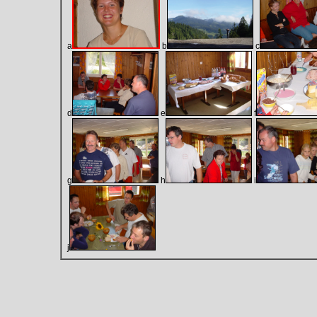
a
b
c
d
e
f
g
h
i
j