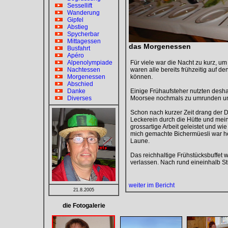
Sessellift
Wanderung
Gipfel
Abstieg
Spycherbar
Mittagessen
das Morgenessen
Busfahrt
Apéro
Alpenolympiade
Für viele war die Nacht zu kurz, u
Nachtessen
waren alle bereits frühzeitig auf
Morgenessen
können.
Abschied
Danke
Einige Frühaufsteher nutzten des
Diverses
Moorsee nochmals zu umrunden und 
Schon nach kurzer Zeit drang der D
Leckerein durch die Hütte und mein
grossartige Arbeit geleistet und wi
mich gemachte Bichermüesli war he
Laune.
Das reichhaltige Frühstücksbuffet
verlassen. Nach rund eineinhalb St
weiter im Bericht
21.8.2005
die Fotogalerie